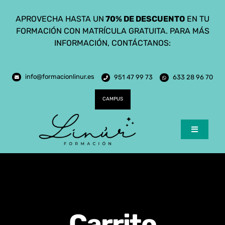
Saltar
APROVECHA HASTA UN
70% DE DESCUENTO
EN TU
al
FORMACIÓN CON MATRÍCULA GRATUITA. PARA MÁS
contenido
INFORMACIÓN, CONTÁCTANOS:
info@formacionlinur.es
951 47 99 73
633 28 96 70
CAMPUS
Toggle
Navigatio
Inicio
Cursos
Ciclos Formativos
Carrito