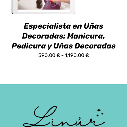
PRODUCTO
TIENE
MÚLTIPLES
VARIANTES.
Especialista en Uñas
LAS
OPCIONES
Decoradas: Manicura,
SE
Pedicura y Uñas Decoradas
PUEDEN
ELEGIR
Rango
590.00
€
-
1,190.00
€
EN
de
LA
PÁGINA
precios:
DE
desde
PRODUCTO
590.00 €
hasta
1,190.00 €