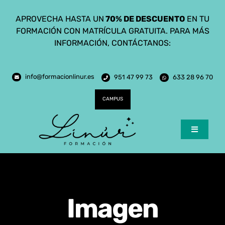
Saltar
APROVECHA HASTA UN
70% DE DESCUENTO
EN TU
al
FORMACIÓN CON MATRÍCULA GRATUITA. PARA MÁS
contenido
INFORMACIÓN, CONTÁCTANOS:
info@formacionlinur.es
951 47 99 73
633 28 96 70
CAMPUS
Toggle
Navigatio
Inicio
Cursos
Imagen
Ciclos Formativos