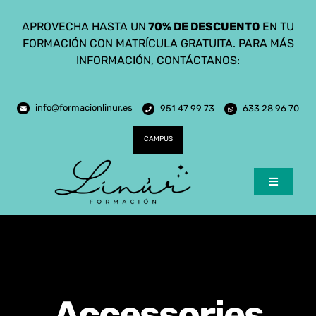
Saltar
APROVECHA HASTA UN
70% DE DESCUENTO
EN TU
al
FORMACIÓN CON MATRÍCULA GRATUITA. PARA MÁS
contenido
INFORMACIÓN, CONTÁCTANOS:
info@formacionlinur.es
951 47 99 73
633 28 96 70
CAMPUS
Toggle
Navigatio
Inicio
Cursos
Ciclos Formativos
Accessories