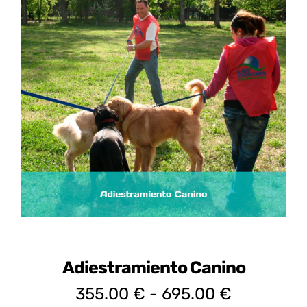
Certificados de Profesionalidad
Contacto
Adiestramiento Canino
Rango
355.00
€
-
695.00
€