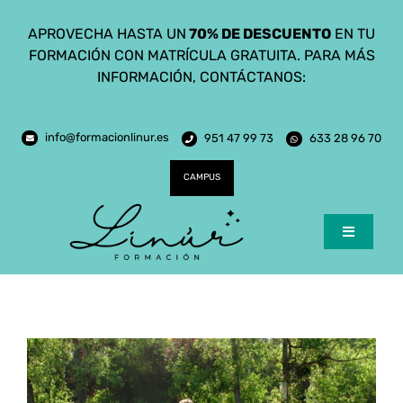
Saltar
APROVECHA HASTA UN
70% DE DESCUENTO
EN TU
al
FORMACIÓN CON MATRÍCULA GRATUITA. PARA MÁS
contenido
INFORMACIÓN, CONTÁCTANOS:
info@formacionlinur.es
951 47 99 73
633 28 96 70
CAMPUS
Toggle
Navigatio
Inicio
Cursos
Ciclos Formativos