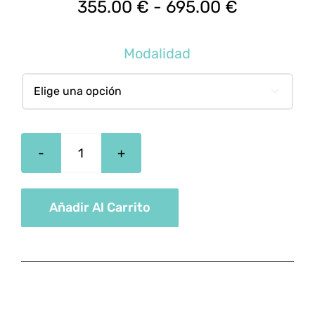
Rango
355.00
€
-
695.00
€
de
precios:
Modalidad
desde
355.00 €

hasta
695.00 €
Administración
Pública
Y
Añadir Al Carrito
Recursos
Humanos
cantidad