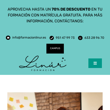
Saltar
APROVECHA HASTA UN
70% DE DESCUENTO
EN TU
al
FORMACIÓN CON MATRÍCULA GRATUITA. PARA MÁS
contenido
INFORMACIÓN, CONTÁCTANOS:
info@formacionlinur.es
951 47 99 73
633 28 96 70
CAMPUS
Toggle
Navigatio
Inicio
Cursos
Ciclos Formativos