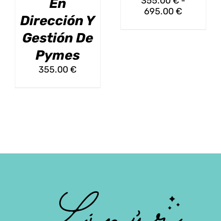
355.00
€
-
En
ELEGIR
ELEGIR
Rango
695.00
€
EN
EN
Dirección Y
de
LA
LA
precios:
Gestión De
PÁGINA
PÁGINA
desde
DE
DE
Pymes
355.00 €
PRODUCTO
PRODUCT
hasta
355.00
€
695.00 €