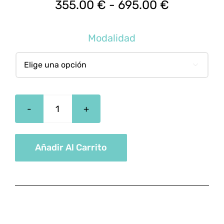
Rango
355.00
€
-
695.00
€
de
precios:
Modalidad
desde
355.00 €

hasta
695.00 €
Auxiliar
De
Enfermería
Añadir Al Carrito
En
Pediatría
cantidad