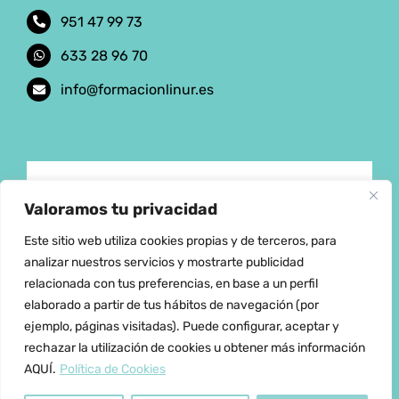
951 47 99 73
633 28 96 70
info@formacionlinur.es
Aviso Legal
Valoramos tu privacidad
Este sitio web utiliza cookies propias y de terceros, para
Política de privacidad
analizar nuestros servicios y mostrarte publicidad
relacionada con tus preferencias, en base a un perfil
elaborado a partir de tus hábitos de navegación (por
Política de cookies
ejemplo, páginas visitadas). Puede configurar, aceptar y
rechazar la utilización de cookies u obtener más información
Condiciones de Venta
AQUÍ.
Política de Cookies