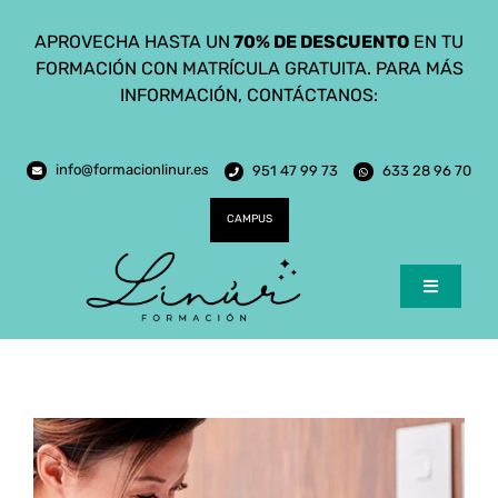
Saltar
APROVECHA HASTA UN
70% DE DESCUENTO
EN TU
al
FORMACIÓN CON MATRÍCULA GRATUITA. PARA MÁS
contenido
INFORMACIÓN, CONTÁCTANOS:
info@formacionlinur.es
951 47 99 73
633 28 96 70
CAMPUS
Toggle
Navigatio
Inicio
Cursos
Ciclos Formativos