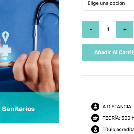
Curso
En
Gestión
Añadir Al Carri
De
Servicios
Sanitarios
cantidad
A DISTANCIA
TEORÍA: 300 
Título acredi