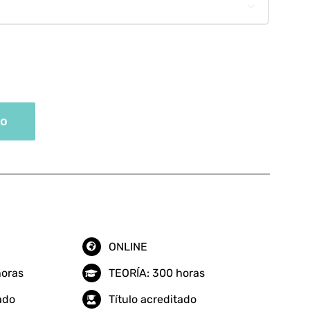

to
ONLINE
horas
TEORÍA: 300 horas
tado
Título acreditado