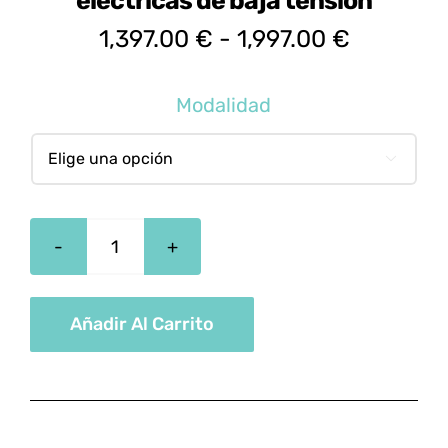
eléctricas de baja tensión
Rango
1,397.00
€
-
1,997.00
€
de
precios:
Modalidad
desde
1,397.00

hasta
1,997.00
ELEE0109
Montaje
y
Añadir Al Carrito
Mantenimiento
de
instalaciones
eléctricas