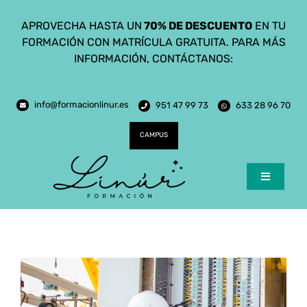
Saltar
APROVECHA HASTA UN
70% DE DESCUENTO
EN TU
al
FORMACIÓN CON MATRÍCULA GRATUITA. PARA MÁS
contenido
INFORMACIÓN, CONTÁCTANOS:
info@formacionlinur.es
951 47 99 73
633 28 96 70
CAMPUS
Toggle
Navigatio
Inicio
Cursos
Ciclos Formativos