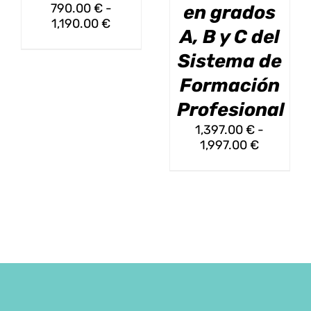
790.00
€
-
en grados
PÁGINA
PÁGINA
Rango
1,190.00
€
DE
DE
A, B y C del
de
PRODUCTO
PRODUCT
precios:
Sistema de
desde
Formación
790.00 €
hasta
Profesional
1,190.00 €
1,397.00
€
-
Rango
1,997.00
€
de
precios:
desde
1,397.00
hasta
1,997.00