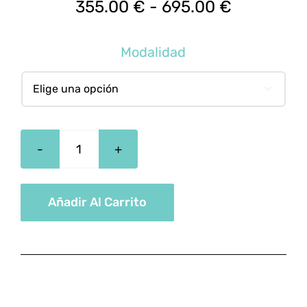
Rango
355.00
€
-
695.00
€
de
precios:
Modalidad
desde
355.00 €

hasta
695.00 €
Especialista
En
Nutrición
Añadir Al Carrito
Deportiva
cantidad