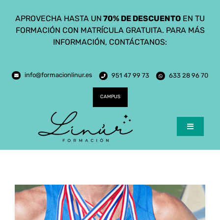
Saltar
APROVECHA HASTA UN
70% DE DESCUENTO
EN TU
al
FORMACIÓN CON MATRÍCULA GRATUITA. PARA MÁS
contenido
INFORMACIÓN, CONTÁCTANOS:
info@formacionlinur.es
951 47 99 73
633 28 96 70
CAMPUS
Toggle
Navigatio
Inicio
Cursos
Ciclos Formativos