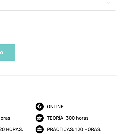

n
to
ONLINE
horas
TEORÍA: 300 horas
20 HORAS.
PRÁCTICAS: 120 HORAS.