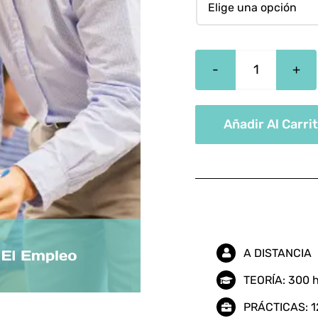
Formador
De
Formació
Añadir Al Carri
Para
El
Empleo
cantidad
A DISTANCIA
TEORÍA: 300 
PRÁCTICAS: 1