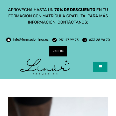
Saltar
APROVECHA HASTA UN
70% DE DESCUENTO
EN TU
al
FORMACIÓN CON MATRÍCULA GRATUITA. PARA MÁS
contenido
INFORMACIÓN, CONTÁCTANOS:
info@formacionlinur.es
951 47 99 73
633 28 96 70
CAMPUS
Toggle
Navigatio
Inicio
Cursos
Ciclos Formativos