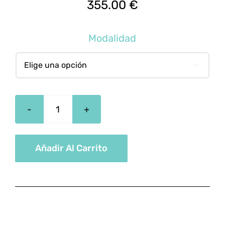
355.00
€
Modalidad

Instructor
Soporte
Vital
Añadir Al Carrito
Básico
Y
Desfibrilador
cantidad