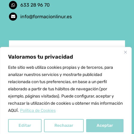
633 28 96 70
info@formacionlinur.es
Aviso Legal
Valoramos tu privacidad
Este sitio web utiliza cookies propias y de terceros, para
Política de privacidad
analizar nuestros servicios y mostrarte publicidad
relacionada con tus preferencias, en base a un perfil
elaborado a partir de tus hábitos de navegación (por
Política de cookies
ejemplo, páginas visitadas). Puede configurar, aceptar y
rechazar la utilización de cookies u obtener más información
Condiciones de Venta
AQUÍ.
Política de Cookies
Editar
Rechazar
Aceptar
Documento de Desestimiento