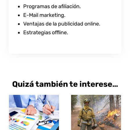
Programas de afiliación.
E-Mail marketing.
Ventajas de la publicidad online.
Estrategias offline.
Quizá también te interese…
SELECCIONAR
SELECCIONAR
ESTE
ESTE
OPCIONES
/
OPCIONES
/
PRODUCTO
PRODUCT
DETALLES
DETALLES