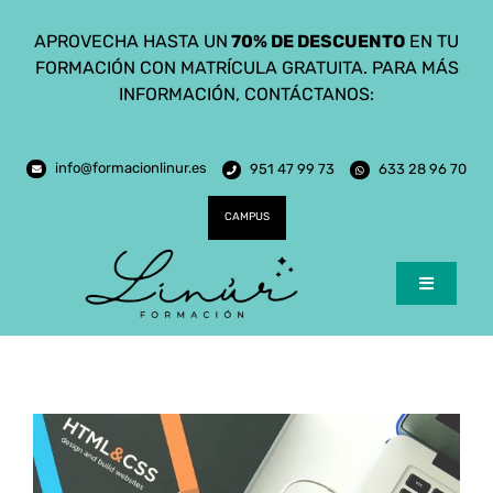
Saltar
APROVECHA HASTA UN
70% DE DESCUENTO
EN TU
al
FORMACIÓN CON MATRÍCULA GRATUITA. PARA MÁS
contenido
INFORMACIÓN, CONTÁCTANOS:
info@formacionlinur.es
951 47 99 73
633 28 96 70
CAMPUS
Toggle
Navigatio
Inicio
Cursos
Ciclos Formativos