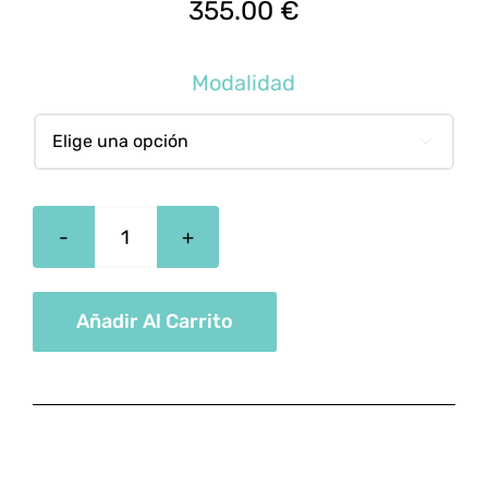
355.00
€
Modalidad

Marketing
Online:
Diseño
Añadir Al Carrito
Y
Promoción
De
Sitios
Web