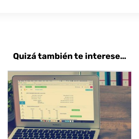
Quizá también te interese…
ESTE
SELECCIONAR OPCIONES
/
DETALLES