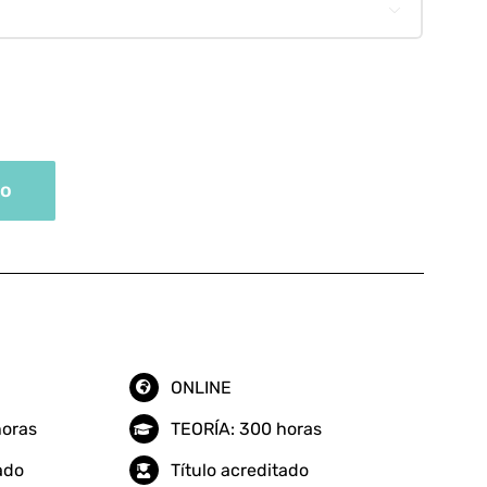

to
ONLINE
horas
TEORÍA: 300 horas
tado
Título acreditado