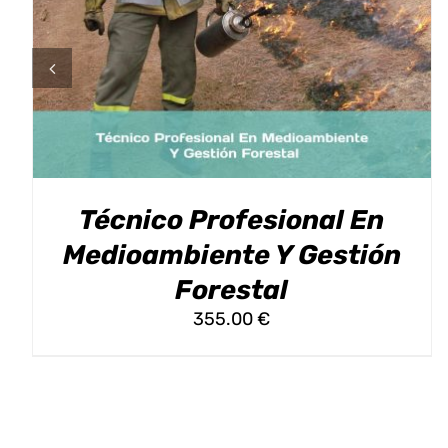
PRODUCTO
TIENE
MÚLTIPLES
VARIANTES.
LAS
OPCIONES
SE
PUEDEN
ELEGIR
EN
Técnico Profesional En
LA
PÁGINA
Medioambiente Y Gestión
DE
Forestal
PRODUCTO
355.00
€