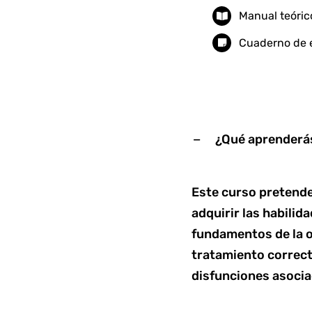
Manual teóric
Cuaderno de e
¿Qué aprenderás
Este curso pretende
adquirir las habilid
fundamentos de la or
tratamiento correct
disfunciones asocia