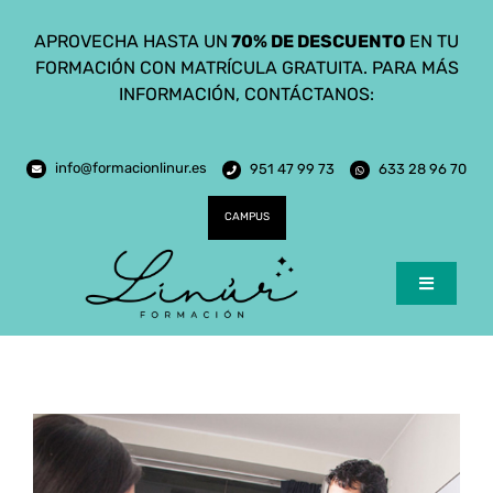
Saltar
APROVECHA HASTA UN
70% DE DESCUENTO
EN TU
al
FORMACIÓN CON MATRÍCULA GRATUITA. PARA MÁS
contenido
INFORMACIÓN, CONTÁCTANOS:
info@formacionlinur.es
951 47 99 73
633 28 96 70
CAMPUS
Toggle
Navigatio
Inicio
Cursos
Ciclos Formativos