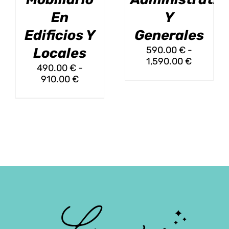
PRODUCTO
PRODUCT
En
Y
Edificios Y
Generales
590.00
€
-
Locales
Rango
1,590.00
€
490.00
€
-
de
Rango
910.00
€
precios:
de
desde
precios:
590.00 
desde
hasta
490.00 €
1,590.00
hasta
910.00 €