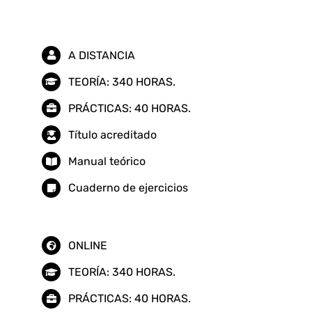
grados
A,
A DISTANCIA
B
y
TEORÍA: 340 HORAS.
C
PRÁCTICAS: 40 HORAS.
del
Título acreditado
Sistema
de
Manual teórico
Formación
Cuaderno de ejercicios
Profesional
cantidad
ONLINE
TEORÍA: 340 HORAS.
PRÁCTICAS: 40 HORAS.