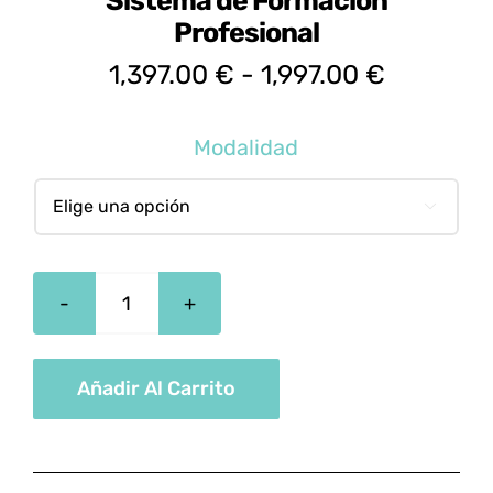
Sistema de Formación
Profesional
Rango
1,397.00
€
-
1,997.00
€
de
precios:
Modalidad
desde
1,397.00

hasta
1,997.00
SSCE0110
Habilitación
para
Añadir Al Carrito
la
Docencia
en