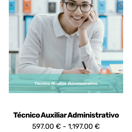
Certificados de Profesionalidad
Contacto
Técnico Auxiliar Administrativo
Rango
597.00
€
-
1,197.00
€