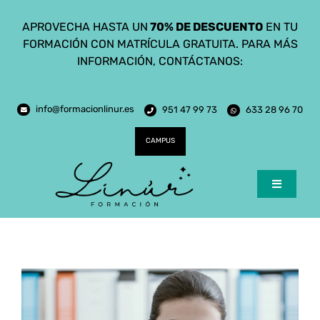
Saltar
APROVECHA HASTA UN
70% DE DESCUENTO
EN TU
al
FORMACIÓN CON MATRÍCULA GRATUITA. PARA MÁS
contenido
INFORMACIÓN, CONTÁCTANOS:
info@formacionlinur.es
951 47 99 73
633 28 96 70
CAMPUS
Toggle
Navigatio
Inicio
Cursos
Ciclos Formativos