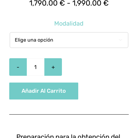
Rango
1,790.00
€
-
1,990.00
€
de
precios:
Modalidad
desde
1,790.00

hasta
1,990.00
Técnico
En
Gestión
Añadir Al Carrito
Administrativa
cantidad
Preparación para la obtención del