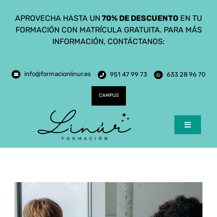
Saltar
APROVECHA HASTA UN
70% DE DESCUENTO
EN TU
al
FORMACIÓN CON MATRÍCULA GRATUITA. PARA MÁS
contenido
INFORMACIÓN, CONTÁCTANOS:
info@formacionlinur.es
951 47 99 73
633 28 96 70
CAMPUS
Toggle
Navigatio
Inicio
Cursos
Ciclos Formativos