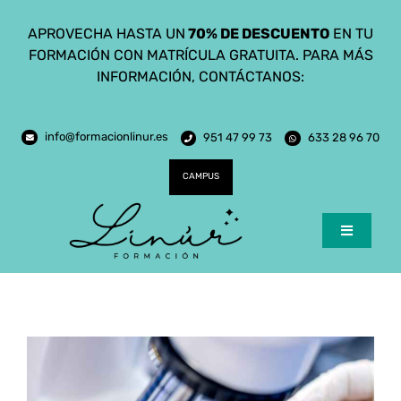
Saltar
APROVECHA HASTA UN
70% DE DESCUENTO
EN TU
al
FORMACIÓN CON MATRÍCULA GRATUITA. PARA MÁS
contenido
INFORMACIÓN, CONTÁCTANOS:
info@formacionlinur.es
951 47 99 73
633 28 96 70
CAMPUS
Toggle
Navigatio
Inicio
Cursos
Ciclos Formativos