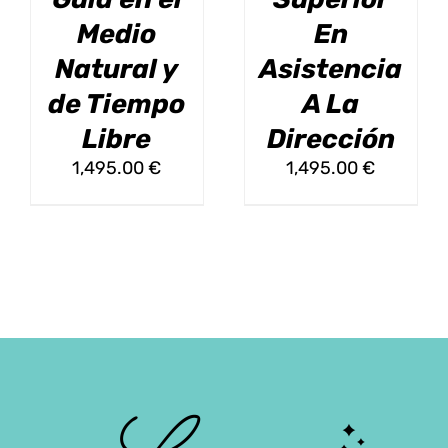
PUEDEN
PUEDEN
Medio
En
ELEGIR
ELEGIR
EN
EN
Natural y
Asistencia
LA
LA
de Tiempo
A La
PÁGINA
PÁGINA
DE
DE
Libre
Dirección
PRODUCTO
PRODUCT
1,495.00
€
1,495.00
€