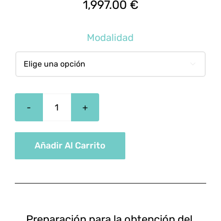
1,997.00
€
Modalidad

Técnico
Superior
En
Añadir Al Carrito
Anatomía
Patológica
Y
Citodiagnóstico
cantidad
Preparación para la obtención del