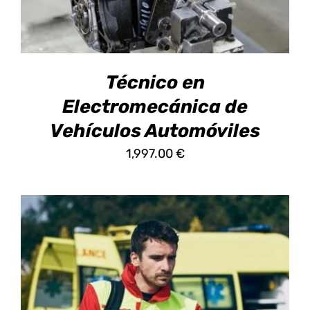
MÚLTIPLES
VARIANTES.
LAS
OPCIONES
SE
Técnico en
PUEDEN
ELEGIR
Electromecánica de
EN
Vehículos Automóviles
LA
PÁGINA
1,997.00
€
DE
PRODUCTO