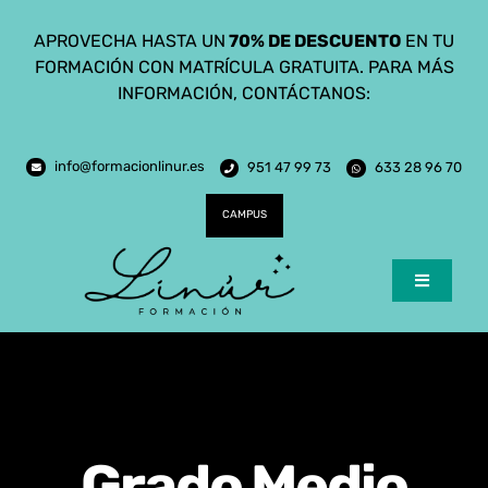
Saltar
APROVECHA HASTA UN
70% DE DESCUENTO
EN TU
al
FORMACIÓN CON MATRÍCULA GRATUITA. PARA MÁS
contenido
INFORMACIÓN, CONTÁCTANOS:
info@formacionlinur.es
951 47 99 73
633 28 96 70
CAMPUS
Toggle
Navigatio
Inicio
Cursos
Ciclos Formativos
Grado Medio