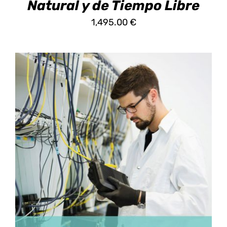
PÁGINA
Natural y de Tiempo Libre
DE
1,495.00
€
PRODUCTO
ESTE
SELECCIONAR OPCIONES
/
DETALLES
PRODUCTO
TIENE
MÚLTIPLES
VARIANTES.
LAS
OPCIONES