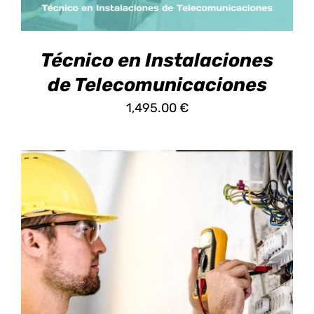
SE
PUEDEN
ELEGIR
EN
Técnico en Instalaciones
LA
PÁGINA
de Telecomunicaciones
DE
1,495.00
€
PRODUCTO
ESTE
SELECCIONAR OPCIONES
/
DETALLES
PRODUCTO