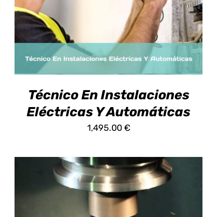
TIENE
MÚLTIPLES
VARIANTES.
LAS
OPCIONES
SE
PUEDEN
ELEGIR
EN
Técnico En Instalaciones
LA
PÁGINA
Eléctricas Y Automáticas
DE
1,495.00
€
PRODUCTO