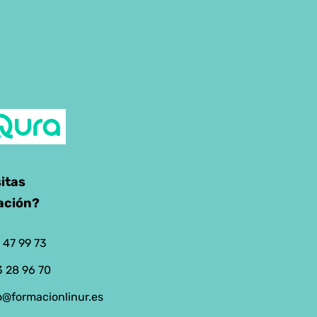
itas
ación?
 47 99 73
 28 96 70
o@formacionlinur.es