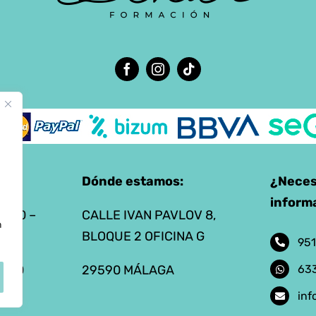
Dónde estamos:
¿Neces
inform
9:00 –
CALLE IVAN PAVLOV 8,
n
30
BLOQUE 2 OFICINA G
951
14:00
29590 MÁLAGA
633
inf