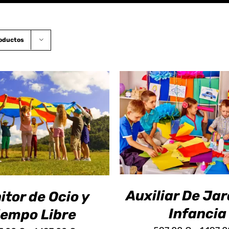
roductos
ESTE
SELECCIONAR OPCIO
CIONAR OPCIONES
/
PRODUCTO
DETALLES
DETALLES
TIENE
MÚLTIPLES
VARIANTES.
LAS
OPCIONES
Auxiliar De Jar
itor de Ocio y
SE
PUEDEN
Infancia
iempo Libre
ELEGIR