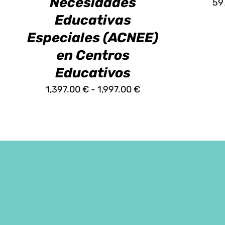
Necesidades
EN
59
LA
Educativas
PÁGINA
DE
Especiales (ACNEE)
PRODUCTO
en Centros
Educativos
Rango
1,397.00
€
-
1,997.00
€
de
precios:
desde
1,397.00 €
hasta
1,997.00 €