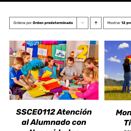
Ordena por
Orden predeterminado
Mostrar
12 p
ESTE
SELECCIONAR OPCIONES
/
SELEC
PRODUCTO
DETALLES
TIENE
MÚLTIPLES
VARIANTES.
LAS
OPCIONES
SSCE0112 Atención
Mon
SE
PUEDEN
al Alumnado con
T
ELEGIR