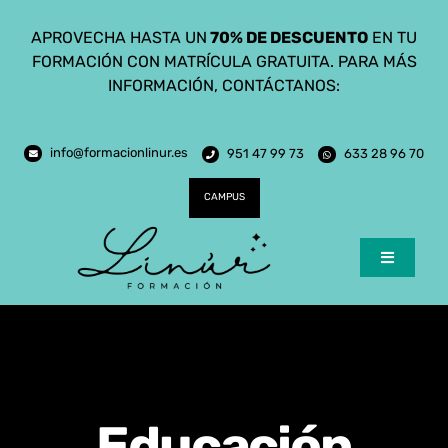
Saltar
APROVECHA HASTA UN
70% DE DESCUENTO
EN TU
al
FORMACIÓN CON MATRÍCULA GRATUITA. PARA MÁS
contenido
INFORMACIÓN, CONTÁCTANOS:
info@formacionlinur.es
951 47 99 73
633 28 96 70
CAMPUS
Toggle
Navigatio
Inicio
Cursos
Ciclos Formativos
Educación