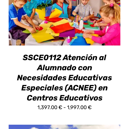
ESTE
SELECCIONAR OPCIONES
/
DETALLES
PRODUCTO
TIENE
MÚLTIPLES
VARIANTES.
LAS
OPCIONES
SE
SSCE0112 Atención al
PUEDEN
ELEGIR
Alumnado con
EN
Necesidades Educativas
LA
PÁGINA
Especiales (ACNEE) en
DE
Centros Educativos
PRODUCTO
Rango
1,397.00
€
-
1,997.00
€
de
precios: