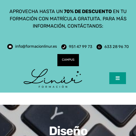
Saltar
APROVECHA HASTA UN
70% DE DESCUENTO
EN TU
al
FORMACIÓN CON MATRÍCULA GRATUITA. PARA MÁS
contenido
INFORMACIÓN, CONTÁCTANOS:
info@formacionlinur.es
951 47 99 73
633 28 96 70
CAMPUS
Toggle
Navigatio
Inicio
Cursos
Ciclos Formativos
Diseño