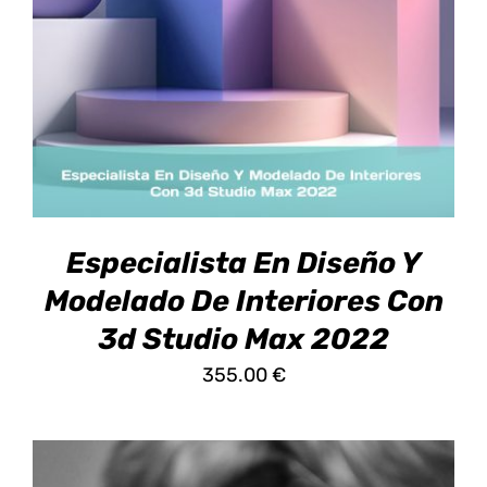
ESTE
SELECCIONAR OPCIONES
/
DETALLES
PRODUCTO
TIENE
MÚLTIPLES
VARIANTES.
LAS
OPCIONES
SE
PUEDEN
ELEGIR
EN
Especialista En Diseño Y
LA
PÁGINA
Modelado De Interiores Con
DE
3d Studio Max 2022
PRODUCTO
355.00
€