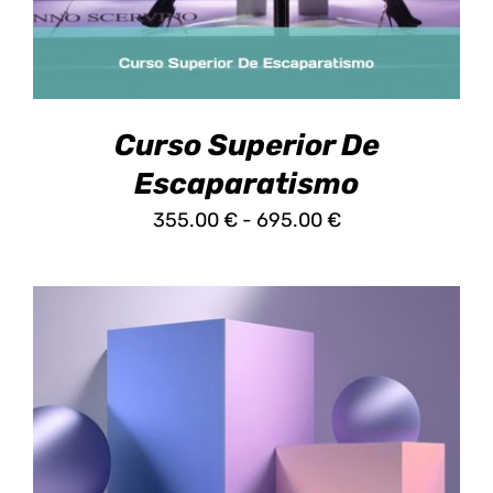
LAS
OPCIONES
SE
PUEDEN
ELEGIR
EN
Curso Superior De
LA
PÁGINA
Escaparatismo
DE
Rango
355.00
€
-
695.00
€
PRODUCTO
de
precios:
desde
355.00 €
hasta
695.00 €