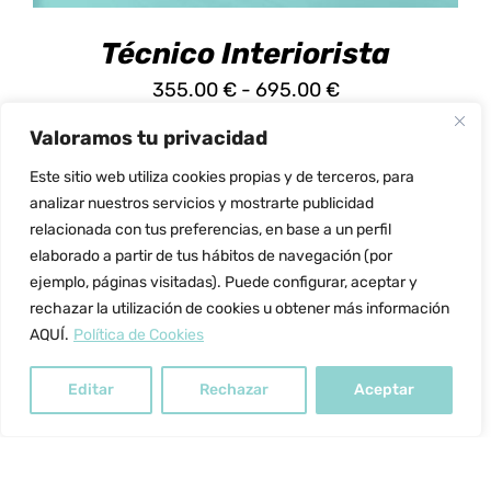
ELEGIR
EN
Técnico Interiorista
LA
PÁGINA
Rango
355.00
€
-
695.00
€
DE
de
PRODUCTO
Valoramos tu privacidad
precios:
Este sitio web utiliza cookies propias y de terceros, para
desde
analizar nuestros servicios y mostrarte publicidad
355.00 €
relacionada con tus preferencias, en base a un perfil
hasta
elaborado a partir de tus hábitos de navegación (por
ejemplo, páginas visitadas). Puede configurar, aceptar y
695.00 €
rechazar la utilización de cookies u obtener más información
AQUÍ.
Política de Cookies
ESTE
SELECCIONAR OPCIONES
/
DETALLES
Editar
Rechazar
Aceptar
PRODUCTO
TIENE
MÚLTIPLES
VARIANTES.
LAS