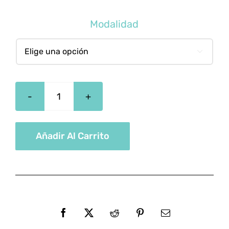
Modalidad

Especialista
en
Fotografía
Añadir Al Carrito
Digital
cantidad