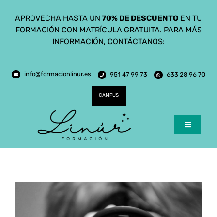
Saltar
APROVECHA HASTA UN
70% DE DESCUENTO
EN TU
al
FORMACIÓN CON MATRÍCULA GRATUITA. PARA MÁS
contenido
INFORMACIÓN, CONTÁCTANOS:
info@formacionlinur.es
951 47 99 73
633 28 96 70
CAMPUS
Toggle
Navigatio
Inicio
Cursos
Ciclos Formativos