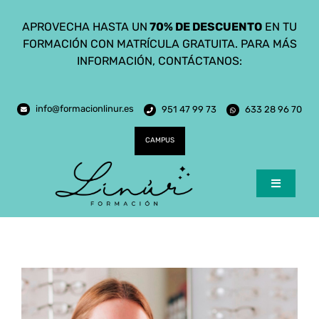
Saltar
APROVECHA HASTA UN
70% DE DESCUENTO
EN TU
al
FORMACIÓN CON MATRÍCULA GRATUITA. PARA MÁS
contenido
INFORMACIÓN, CONTÁCTANOS:
info@formacionlinur.es
951 47 99 73
633 28 96 70
CAMPUS
Toggle
Navigatio
Inicio
Cursos
Ciclos Formativos