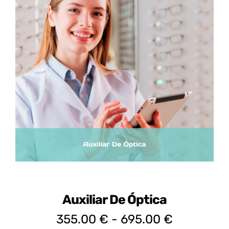
Certificados de Profesionalidad
Contacto
Auxiliar De Óptica
Rango
355.00
€
-
695.00
€