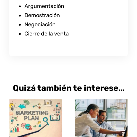
Argumentación
Demostración
Negociación
Cierre de la venta
Quizá también te interese…
SELECCIONAR
SELECCIONAR
ESTE
ESTE
OPCIONES
/
OPCIONES
/
PRODUCTO
PRODUCT
DETALLES
DETALLES