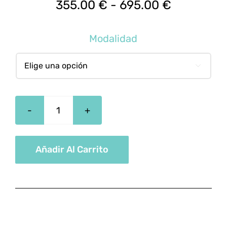
Rango
355.00
€
-
695.00
€
de
precios:
Modalidad
desde
355.00 €

hasta
695.00 €
Especialista
En
Farmacia
Añadir Al Carrito
Veterinaria
cantidad