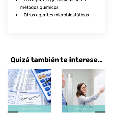
métodos químicos
– Otros agentes microbiostáticos
Quizá también te interese…
SELECCIONAR
SELECCIONAR
ESTE
ESTE
OPCIONES
/
OPCIONES
/
PRODUCTO
PRODUCT
DETALLES
DETALLES
TIENE
TIENE
MÚLTIPLES
MÚLTIPLE