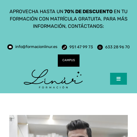
Saltar
APROVECHA HASTA UN
70% DE DESCUENTO
EN TU
al
FORMACIÓN CON MATRÍCULA GRATUITA. PARA MÁS
contenido
INFORMACIÓN, CONTÁCTANOS:
info@formacionlinur.es
951 47 99 73
633 28 96 70
CAMPUS
Toggle
Navigatio
Inicio
Cursos
Ciclos Formativos