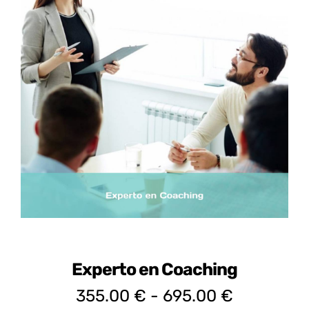
Certificados de Profesionalidad
Contacto
Experto en Coaching
Rango
355.00
€
-
695.00
€