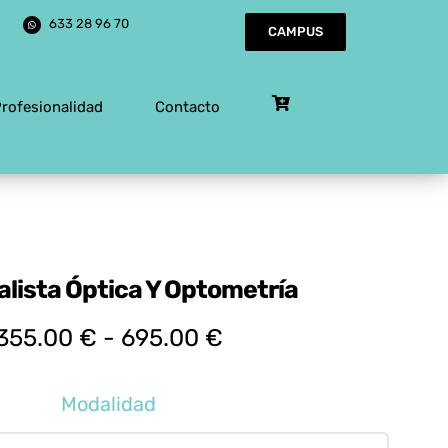
633 28 96 70
CAMPUS
Profesionalidad
Contacto
alista Óptica Y Optometría
Rango
355.00
€
-
695.00
€
de
precios:
Modalidad
desde