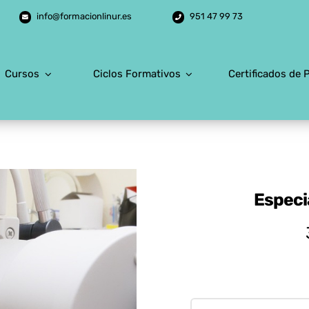
info@formacionlinur.es
951 47 99 73
Cursos
Ciclos Formativos
Certificados de 
Especi