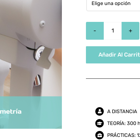
Especialis
Óptica
Y
Añadir Al Carri
Optometrí
cantidad
A DISTANCIA
TEORÍA: 300 
PRÁCTICAS: 1