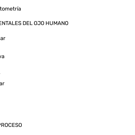
ptometría
MENTALES DEL OJO HUMANO
lar
va
r
ar
 PROCESO