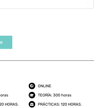
355.00 €

hasta
695.00 €
ta
to
a
ONLINE
horas
TEORÍA: 300 horas
20 HORAS.
PRÁCTICAS: 120 HORAS.