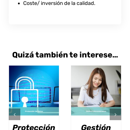
Coste/ inversión de la calidad.
Quizá también te interese…
SELECCIONAR
SELECCIONAR
ESTE
ESTE
OPCIONES
/
OPCIONES
/
PRODUCTO
PRODUCT
DETALLES
DETALLES
TIENE
TIENE
MÚLTIPLES
MÚLTIPLE
VARIANTES.
VARIANTE
LAS
LAS
Protección
Gestión
OPCIONES
OPCIONES