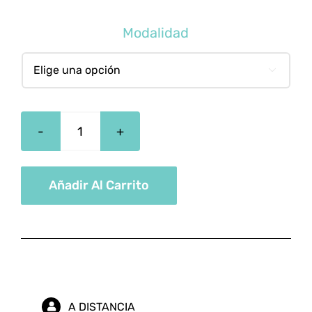
Modalidad

Gestión
y
Control
Añadir Al Carrito
de
la
Calidad
cantidad
A DISTANCIA