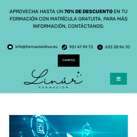
Saltar
APROVECHA HASTA UN
70% DE DESCUENTO
EN TU
al
FORMACIÓN CON MATRÍCULA GRATUITA. PARA MÁS
contenido
INFORMACIÓN, CONTÁCTANOS:
info@formacionlinur.es
951 47 99 73
633 28 96 70
CAMPUS
Toggle
Navigatio
Inicio
Cursos
Ciclos Formativos