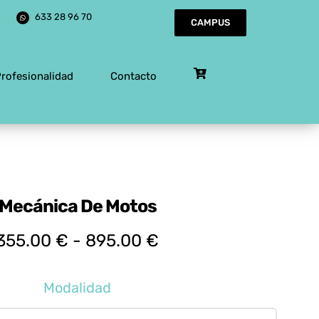
633 28 96 70
CAMPUS
Profesionalidad
Contacto
Mecánica De Motos
Rango
355.00
€
-
895.00
€
de
precios:
Modalidad
desde