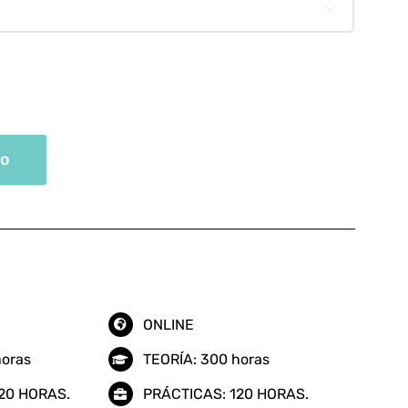
355.00 €

hasta
895.00 €
to
ONLINE
horas
TEORÍA: 300 horas
20 HORAS.
PRÁCTICAS: 120 HORAS.