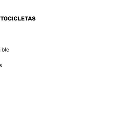
OTOCICLETAS
ible
s