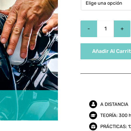
Mecánica
De
Motos
Añadir Al Carri
cantidad
A DISTANCIA
TEORÍA: 300 
PRÁCTICAS: 1