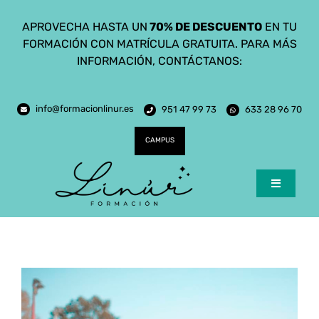
Saltar
APROVECHA HASTA UN
70% DE DESCUENTO
EN TU
al
FORMACIÓN CON MATRÍCULA GRATUITA. PARA MÁS
contenido
INFORMACIÓN, CONTÁCTANOS:
info@formacionlinur.es
951 47 99 73
633 28 96 70
CAMPUS
Toggle
Navigatio
Inicio
Cursos
Ciclos Formativos