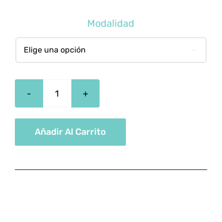
Modalidad

Monitor
Deportivo
en
Añadir Al Carrito
Atletismo
cantidad