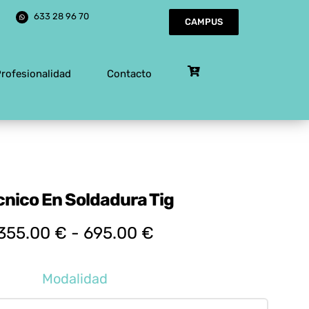
633 28 96 70
CAMPUS
Profesionalidad
Contacto
cnico En Soldadura Tig
Rango
355.00
€
-
695.00
€
de
precios:
Modalidad
desde