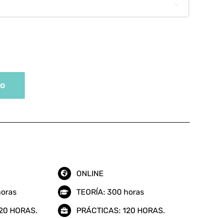
355.00 €

hasta
695.00 €
to
ONLINE
horas
TEORÍA: 300 horas
20 HORAS.
PRÁCTICAS: 120 HORAS.