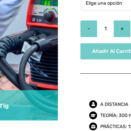
Técnico
En
Soldadura
Añadir Al Carri
Tig
cantidad
A DISTANCIA
TEORÍA: 300 
PRÁCTICAS: 1