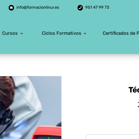
info@formacionlinur.es
951 47 99 73
Cursos
Ciclos Formativos
Certificados de 
Té