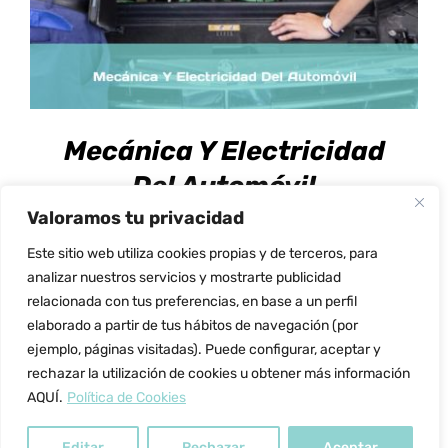
VARIANTES.
LAS
OPCIONES
SE
PUEDEN
ELEGIR
EN
Mecánica Y Electricidad
LA
PÁGINA
Del Automóvil
DE
Valoramos tu privacidad
Rango
597.00
€
-
1,197.00
€
PRODUCTO
de
Este sitio web utiliza cookies propias y de terceros, para
precios:
analizar nuestros servicios y mostrarte publicidad
relacionada con tus preferencias, en base a un perfil
desde
elaborado a partir de tus hábitos de navegación (por
597.00 €
ejemplo, páginas visitadas). Puede configurar, aceptar y
hasta
rechazar la utilización de cookies u obtener más información
1,197.00 €
AQUÍ.
Política de Cookies
Editar
Rechazar
Aceptar