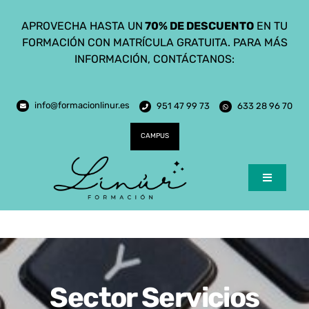
Saltar
APROVECHA HASTA UN
70% DE DESCUENTO
EN TU
al
FORMACIÓN CON MATRÍCULA GRATUITA. PARA MÁS
contenido
INFORMACIÓN, CONTÁCTANOS:
info@formacionlinur.es
951 47 99 73
633 28 96 70
CAMPUS
Toggle
Navigatio
Inicio
Cursos
Ciclos Formativos
Sector Servicios