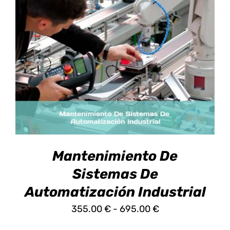
ESTE
SELECCIONAR OPCIONES
/
DETALLES
PRODUCTO
TIENE
MÚLTIPLES
VARIANTES.
LAS
OPCIONES
SE
PUEDEN
ELEGIR
EN
Mantenimiento De
LA
PÁGINA
Sistemas De
DE
Automatización Industrial
PRODUCTO
Rango
355.00
€
-
695.00
€
de