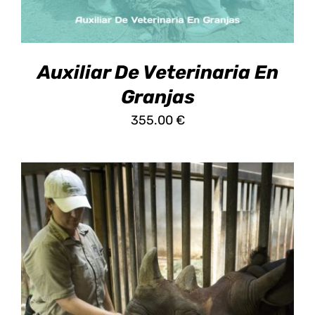
OPCIONES
SE
PUEDEN
ELEGIR
EN
Auxiliar De Veterinaria En
LA
PÁGINA
Granjas
DE
355.00
€
PRODUCTO
ESTE
SELECCIONAR OPCIONES
/
DETALLES