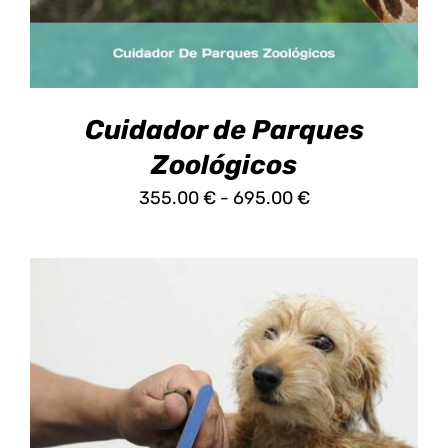
LAS
OPCIONES
SE
PUEDEN
ELEGIR
EN
Cuidador de Parques
LA
PÁGINA
Zoológicos
DE
Rango
355.00
€
-
695.00
€
PRODUCTO
de
precios:
desde
355.00 €
hasta
695.00 €