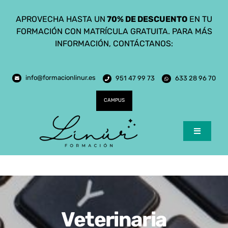
Saltar
APROVECHA HASTA UN
70% DE DESCUENTO
EN TU
al
FORMACIÓN CON MATRÍCULA GRATUITA. PARA MÁS
contenido
INFORMACIÓN, CONTÁCTANOS:
info@formacionlinur.es
951 47 99 73
633 28 96 70
CAMPUS
Toggle
Navigatio
Inicio
Cursos
Ciclos Formativos
Veterinaria