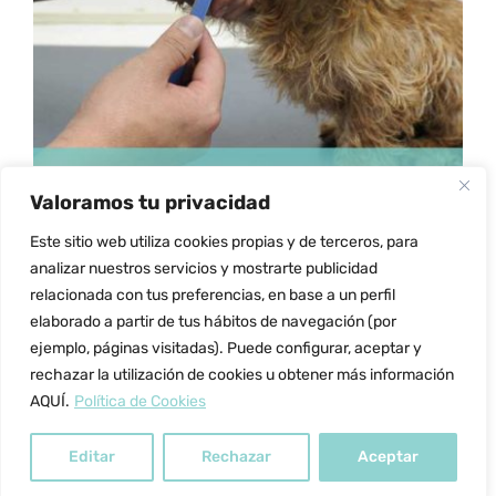
ESTE
SELECCIONAR OPCIONES
/
DETALLES
PRODUCTO
TIENE
MÚLTIPLES
VARIANTES.
LAS
OPCIONES
SE
PUEDEN
Valoramos tu privacidad
ELEGIR
Este sitio web utiliza cookies propias y de terceros, para
EN
Curso Profesional de
analizar nuestros servicios y mostrarte publicidad
LA
relacionada con tus preferencias, en base a un perfil
PÁGINA
Peluquería Y Estética
DE
elaborado a partir de tus hábitos de navegación (por
Canina Y Felina
PRODUCTO
ejemplo, páginas visitadas). Puede configurar, aceptar y
rechazar la utilización de cookies u obtener más información
Rango
597.00
€
-
1,197.00
€
AQUÍ.
Política de Cookies
de
precios:
Editar
Rechazar
Aceptar
desde