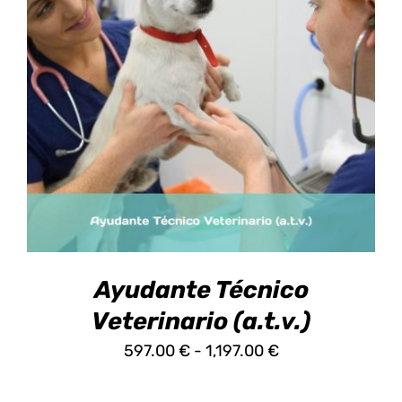
695.00 €
ESTE
SELECCIONAR OPCIONES
/
DETALLES
PRODUCTO
TIENE
MÚLTIPLES
VARIANTES.
LAS
OPCIONES
SE
PUEDEN
ELEGIR
EN
Ayudante Técnico
LA
PÁGINA
Veterinario (a.t.v.)
DE
Rango
597.00
€
-
1,197.00
€
PRODUCTO
de