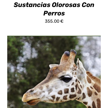
PÁGINA
Sustancias Olorosas Con
DE
Perros
PRODUCTO
355.00
€
ESTE
SELECCIONAR OPCIONES
/
DETALLES
PRODUCTO
TIENE
MÚLTIPLES
VARIANTES.