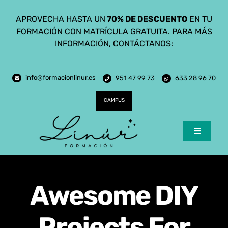
Saltar
APROVECHA HASTA UN
70% DE DESCUENTO
EN TU
al
FORMACIÓN CON MATRÍCULA GRATUITA. PARA MÁS
contenido
INFORMACIÓN, CONTÁCTANOS:
info@formacionlinur.es
951 47 99 73
633 28 96 70
CAMPUS
Toggle
Navigatio
Inicio
Cursos
Awesome DIY
Ciclos Formativos
Projects For