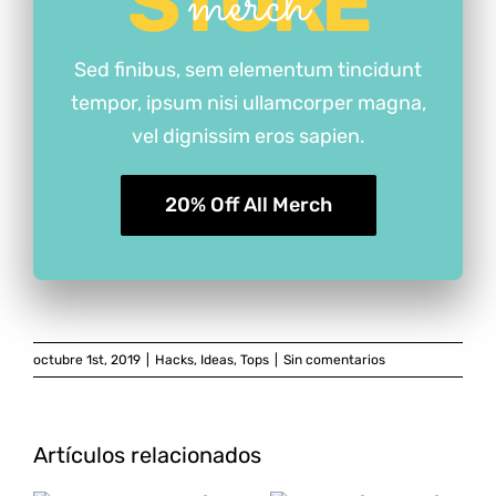
STORE
merch
Sed finibus, sem elementum tincidunt
tempor, ipsum nisi ullamcorper magna,
vel dignissim eros sapien.
20% Off All Merch
octubre 1st, 2019
|
Hacks
,
Ideas
,
Tops
|
Sin comentarios
Artículos relacionados