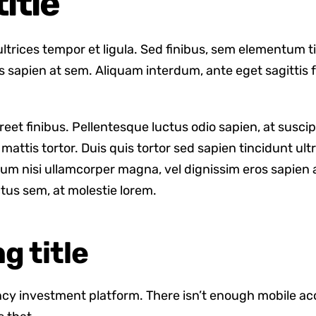
title
 ultrices tempor et ligula. Sed finibus, sem elementum 
s sapien at sem. Aliquam interdum, ante eget sagitti
reet finibus. Pellentesque luctus odio sapien, at susci
ttis tortor. Duis quis tortor sed sapien tincidunt ultri
m nisi ullamcorper magna, vel dignissim eros sapien 
tus sem, at molestie lorem.
g title
cy investment platform. There isn’t enough mobile acce