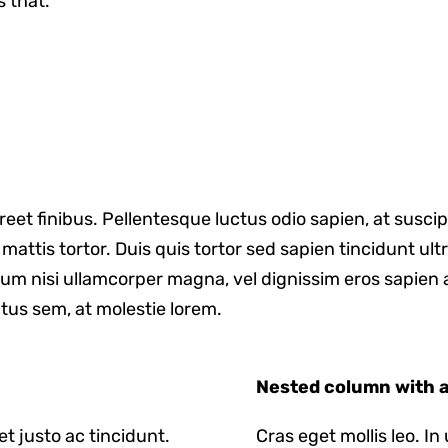
s that.
reet finibus. Pellentesque luctus odio sapien, at susci
ttis tortor. Duis quis tortor sed sapien tincidunt ultri
m nisi ullamcorper magna, vel dignissim eros sapien 
tus sem, at molestie lorem.
Nested column with a 
met justo ac tincidunt.
Cras eget mollis leo. In 