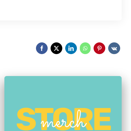
STORE
merch