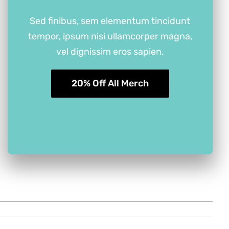
Sed finibus, sem elementum tincidunt
tempor, ipsum nisi ullamcorper magna,
vel dignissim eros sapien.
20% Off All Merch