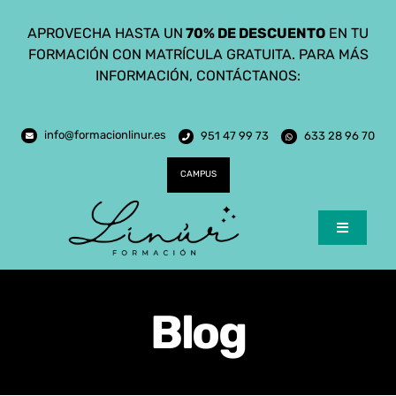
Saltar
APROVECHA HASTA UN
70% DE DESCUENTO
EN TU
al
FORMACIÓN CON MATRÍCULA GRATUITA. PARA MÁS
contenido
INFORMACIÓN, CONTÁCTANOS:
info@formacionlinur.es
951 47 99 73
633 28 96 70
CAMPUS
Toggle
Navigatio
Inicio
Blog
Cursos
Ciclos Formativos