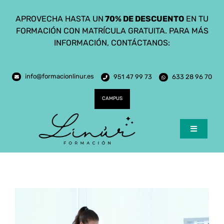
Saltar
APROVECHA HASTA UN
70% DE DESCUENTO
EN TU
al
FORMACIÓN CON MATRÍCULA GRATUITA. PARA MÁS
contenido
INFORMACIÓN, CONTÁCTANOS:
info@formacionlinur.es
951 47 99 73
633 28 96 70
CAMPUS
Toggle
Navigatio
Inicio
Cursos
Ciclos Formativos