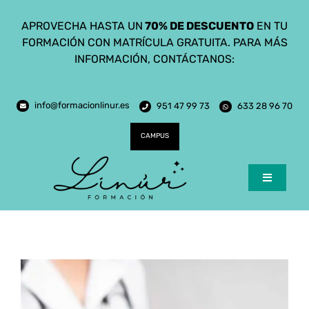
Saltar
APROVECHA HASTA UN
70% DE DESCUENTO
EN TU
al
FORMACIÓN CON MATRÍCULA GRATUITA. PARA MÁS
contenido
INFORMACIÓN, CONTÁCTANOS:
info@formacionlinur.es
951 47 99 73
633 28 96 70
CAMPUS
Toggle
Navigatio
Inicio
Cursos
Ciclos Formativos