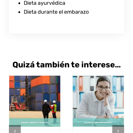
Dieta ayurvédica
Dieta durante el embarazo
Quizá también te interese…
SELECCIONAR
SELECCIONAR
ESTE
ESTE
OPCIONES
/
OPCIONES
/
PRODUCTO
PRODUCT
DETALLES
DETALLES
TIENE
TIENE
MÚLTIPLES
MÚLTIPLE
VARIANTES.
VARIANTE