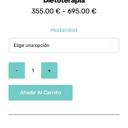
Dietoterapia
Rango
355.00
€
-
695.00
€
de
precios:
Modalidad
desde
355.00 €

hasta
695.00 €
Técnico
Profesional
En
Añadir Al Carrito
Elaboración
De
Dietas/
Dietoterapia