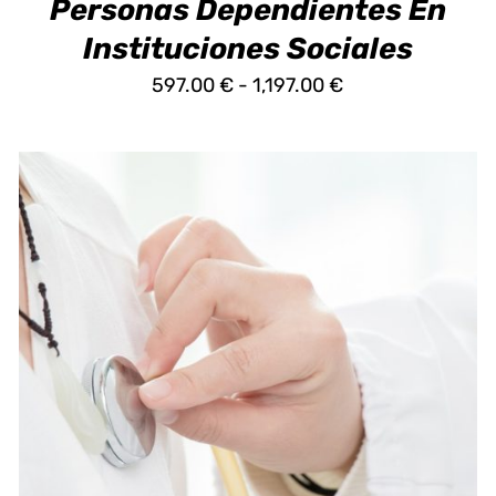
Personas Dependientes En
DE
PRODUCTO
Instituciones Sociales
Rango
597.00
€
-
1,197.00
€
de
precios:
desde
597.00 €
hasta
1,197.00 €
ESTE
SELECCIONAR OPCIONES
/
DETALLES
PRODUCTO
TIENE
MÚLTIPLES
VARIANTES.