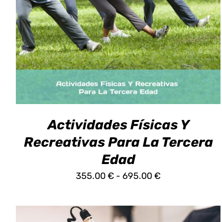
ESTE
SELECCIONAR OPCIONES
/
DETALLES
PRODUCTO
TIENE
MÚLTIPLES
VARIANTES.
LAS
OPCIONES
SE
PUEDEN
ELEGIR
EN
LA
Actividades Físicas Y
PÁGINA
Recreativas Para La Tercera
DE
PRODUCTO
Edad
Rango
355.00
€
-
695.00
€
de
precios:
desde