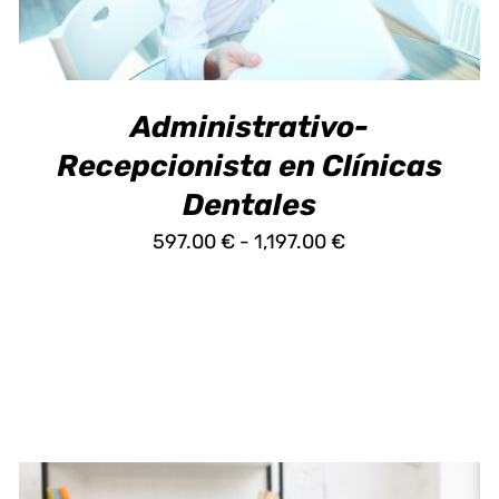
MÚLTIPLES
VARIANTES.
LAS
OPCIONES
SE
Administrativo-
PUEDEN
ELEGIR
Recepcionista en Clínicas
EN
LA
Dentales
PÁGINA
Rango
597.00
€
-
1,197.00
€
DE
PRODUCTO
de
precios:
desde
597.00 €
hasta
1,197.00 €